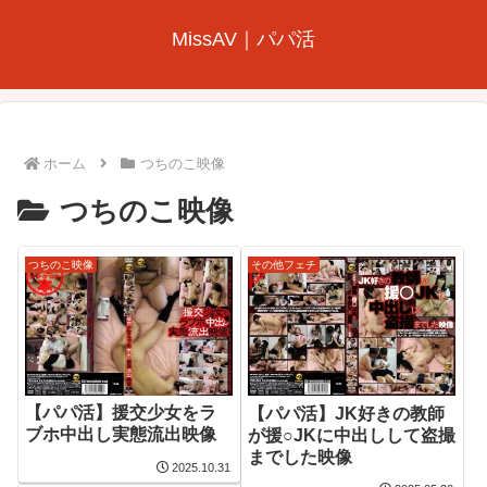
MissAV｜パパ活
ホーム
つちのこ映像
つちのこ映像
つちのこ映像
その他フェチ
【パパ活】援交少女をラ
【パパ活】JK好きの教師
ブホ中出し実態流出映像
が援○JKに中出しして盗撮
までした映像
2025.10.31