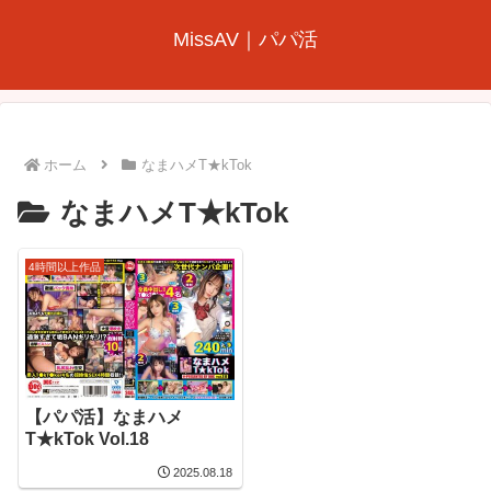
MissAV｜パパ活
ホーム
なまハメT★kTok
なまハメT★kTok
4時間以上作品
【パパ活】なまハメ
T★kTok Vol.18
2025.08.18