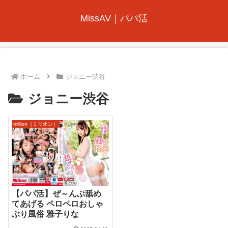
MissAV｜パパ活
ホーム
ジョニー渋谷
ジョニー渋谷
million（ミリオン）
【パパ活】ぜ～んぶ舐め
てあげる ペロペロおしゃ
ぶり風俗 雅子りな