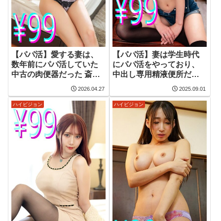
【パパ活】愛する妻は、
【パパ活】妻は学生時代
数年前にパパ活していた
にパパ活をやっており、
中古の肉便器だった 斎藤
中出し専用精液便所だっ
あみり
たことが判明 瀬名ひかり
2026.04.27
2025.09.01
ハイビジョン
ハイビジョン