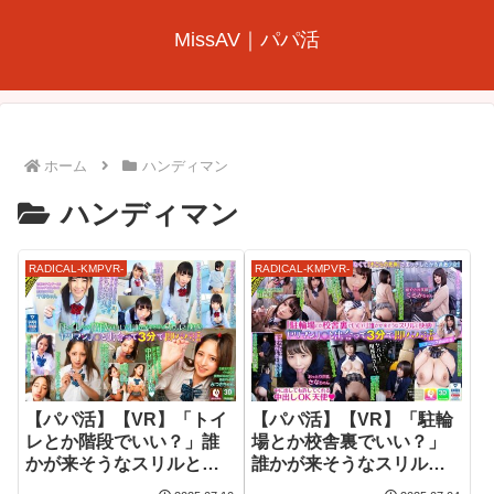
MissAV｜パパ活
ホーム
ハンディマン
ハンディマン
RADICAL-KMPVR-
RADICAL-KMPVR-
【パパ活】【VR】「トイ
【パパ活】【VR】「駐輪
レとか階段でいい？」誰
場とか校舎裏でいい？」
かが来そうなスリルと快
誰かが来そうなスリルと
感！ヤリマンJ○と出会っ
快感！ヤリマンJ○と出会