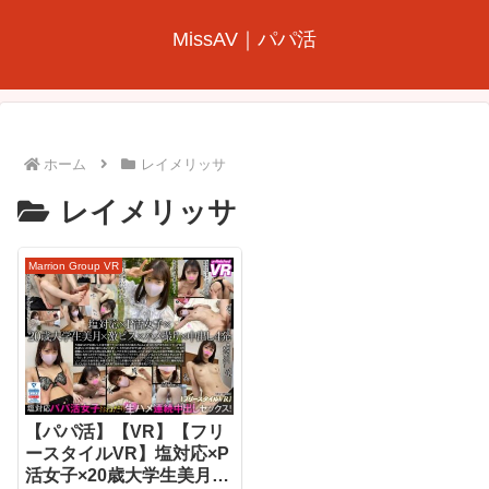
MissAV｜パパ活
ホーム
レイメリッサ
レイメリッサ
Marrion Group VR
【パパ活】【VR】【フリ
ースタイルVR】塩対応×P
活女子×20歳大学生美月×