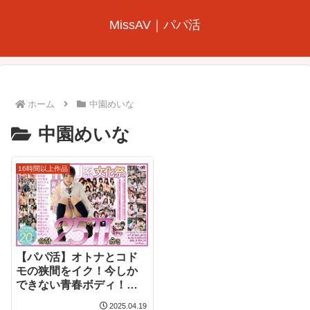
MissAV｜パパ活
ホーム
中園めいな
中園めいな
16時間以上作品
【パパ活】オトナとコド
モの狭間をイク！今しか
できない青春ボディ！性
欲多感な美少女三昧20作
2025.04.19