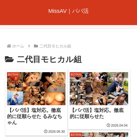
MissAV｜パパ活
ホーム
二代目モヒカル組
二代目モヒカル組
BOTAN
BOTAN
【パパ活】塩対応。徹底
【パパ活】塩対応。徹底
的に従順らせた るみなち
的に従順らせた
ゃん
2026.04.04
2026.06.30
BOTAN