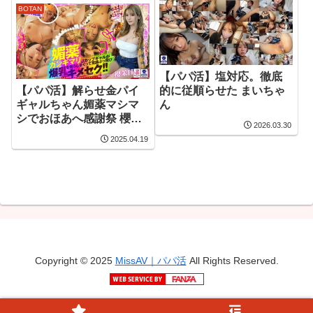
BOTAN
【パパ活】塩対応。徹底
【パパ活】解らせ金パイ
的に従順らせた まいちゃ
ギャルちゃん媚薬マシマ
ん
シでおほあへ感謝祭 櫻茉
2026.03.30
日
2025.04.19
Copyright © 2025
MissAV｜パパ活
All Rights Reserved.