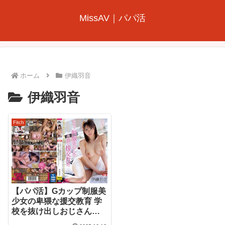
MissAV｜パパ活
ホーム
伊織羽音
伊織羽音
Fitch
【パパ活】Gカップ制服美
少女の卑猥な援交教育 学
校を抜け出しおじさんに
教えて貰う生々しい大人