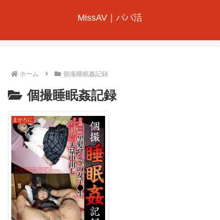
MissAV｜パパ活
ホーム
個撮睡眠姦記録
個撮睡眠姦記録
まかろに