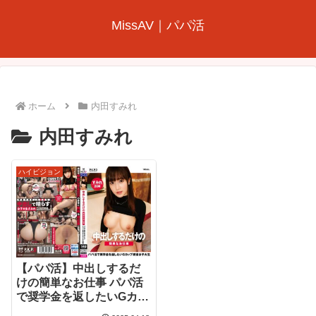
MissAV｜パパ活
ホーム
内田すみれ
内田すみれ
ハイビジョン
【パパ活】中出しするだ
けの簡単なお仕事 パパ活
で奨学金を返したいGカッ
プ現役女子大生 すみれ20