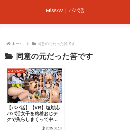
MissAV｜パパ活
ホーム
同意の元だった筈です
同意の元だった筈です
CASANOVA
【パパ活】【VR】塩対応
パパ活女子を粘着おじテ
クで焦らしまくって中出
し懇願させる夜 流川莉央
2025.08.18