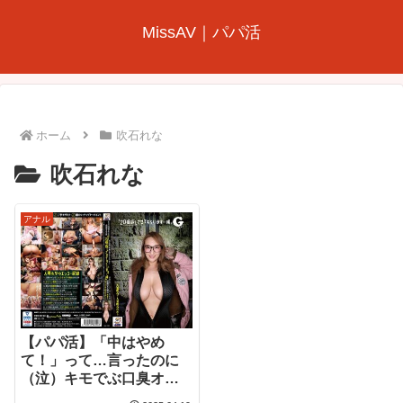
MissAV｜パパ活
ホーム
吹石れな
吹石れな
アナル
【パパ活】「中はやめ
て！」って…言ったのに
（泣）キモでぶ口臭オヤ
ジに中田氏された件 若干