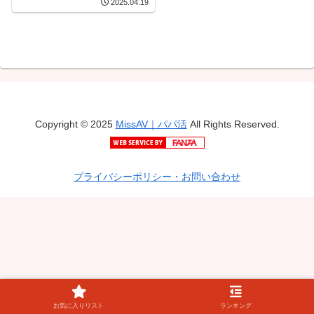
2025.04.19
20歳の小娘に負けたくな
いから…「20倍返しさせ
てもらいます…候」【帰
ってきた素人援交生中出
し2】【コロナ禍】… 吹石
れな
Copyright © 2025
MissAV｜パパ活
All Rights Reserved.
プライバシーポリシー・お問い合わせ
お気に入りリスト
ランキング