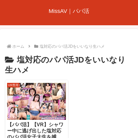
MissAV｜パパ活
ホーム
塩対応のパパ活JDをいいなり生ハメ
塩対応のパパ活JDをいいなり
生ハメ
VR専用
【パパ活】【VR】シャワ
ー中に逃げ出した塩対応
のパパ活女子大生を捕ま