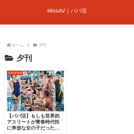
MissAV｜パパ活
ホーム
夕刊
夕刊
SODSTAR
【パパ活】もしも世界的
アスリートが青春時代性
に奔放な女の子だった
ら… 新海咲