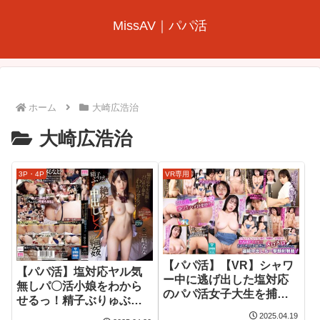
MissAV｜パパ活
ホーム
大崎広浩治
大崎広浩治
3P・4P
VR専用
【パパ活】【VR】シャワ
【パパ活】塩対応ヤル気
ー中に逃げ出した塩対応
無しパ〇活小娘をわから
のパパ活女子大生を捕ま
せるっ！精子ぶりゅぶり
え俺のチ〇ポでいいなり
ゅ溢れる程の絶倫オヤジ
2025.04.19