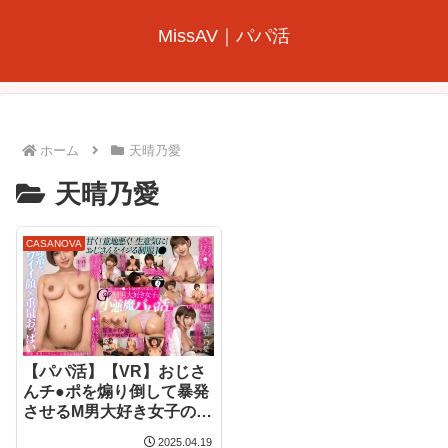
MissAV｜パパ活
ホーム
天晴乃愛
天晴乃愛
CASANOVA
【パパ活】【VR】おじさ
んチ●ポを煽り倒して暴発
させるM男大好き女子の小
悪魔パパ活 天晴乃愛
2025.04.19