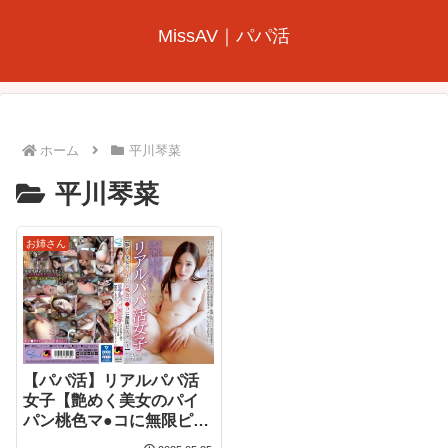
MissAV｜パパ活
ホーム
平川琴菜
平川琴菜
お姉さん
【パパ活】リアルパパ活
女子【艶めく美女のパイ
パン桃色マ●コに無限ピス
トン！】ことなさん25才