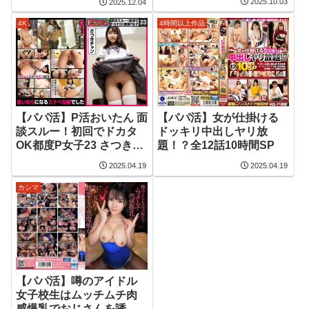
2025.10.03
2025.12.04
4時間以上作品
4K
【パパ活】P活おいたん 面
【パパ活】女が仕掛ける
談スルー！初回でドカタ
ドッキリ中出しヤリ放
OK都度P女子23 さつきチ
題！？全12話10時間SP
ャン
2025.04.19
2025.04.19
カシマ
【パパ活】噂のアイドル
女子校生はムッチムチ肉
感爆乳でおじさんを誘惑