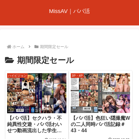
MissAV｜パパ活
ホーム
期間限定セール
期間限定セール
ハイビジョン
3P・4P
【パパ活】色狂い隠撮魔W
【パパ活】セクハラ・不
の二人同時パパ活記録＃
純異性交遊・パパ活わい
43・44
せつ動画流出した学生さ
ん28名