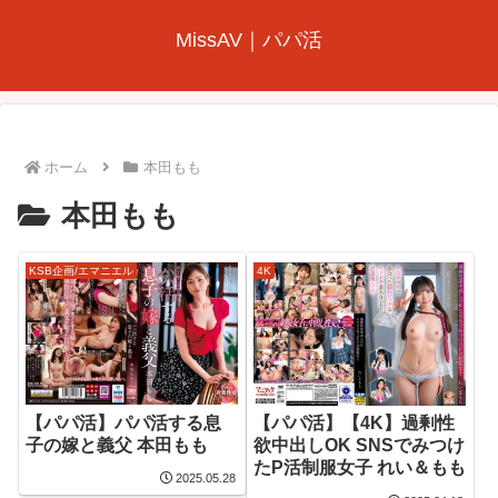
MissAV｜パパ活
ホーム
本田もも
本田もも
KSB企画/エマニエル
4K
【パパ活】パパ活する息
【パパ活】【4K】過剰性
子の嫁と義父 本田もも
欲中出しOK SNSでみつけ
たP活制服女子 れい＆もも
2025.05.28