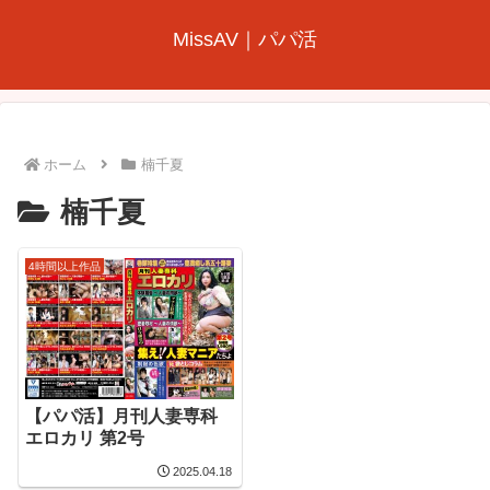
MissAV｜パパ活
ホーム
楠千夏
楠千夏
4時間以上作品
【パパ活】月刊人妻専科
エロカリ 第2号
2025.04.18