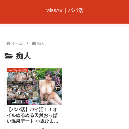
MissAV｜パパ活
ホーム
痴人
痴人
FunCity/妄想族
【パパ活】パイ活！！オ
イルぬるぬる天然おっぱ
い温泉デート 小坂ひまり
（20歳）