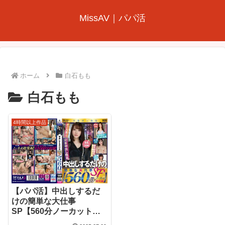
MissAV｜パパ活
ホーム
白石もも
白石もも
4時間以上作品
【パパ活】中出しするだ
けの簡単な大仕事
SP【560分ノーカット総
集編】