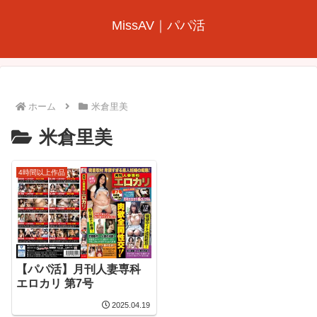
MissAV｜パパ活
ホーム
米倉里美
米倉里美
4時間以上作品
【パパ活】月刊人妻専科
エロカリ 第7号
2025.04.19