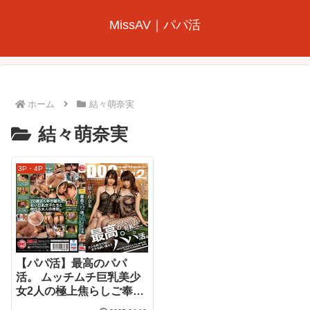
MissAV｜パパ活
ホーム
結々萌奈実
結々萌奈実
3P・4P
【パパ活】最高のパパ
活。 ムッチムチ巨乳美少
女2人の極上焦らしご奉仕
プレイ