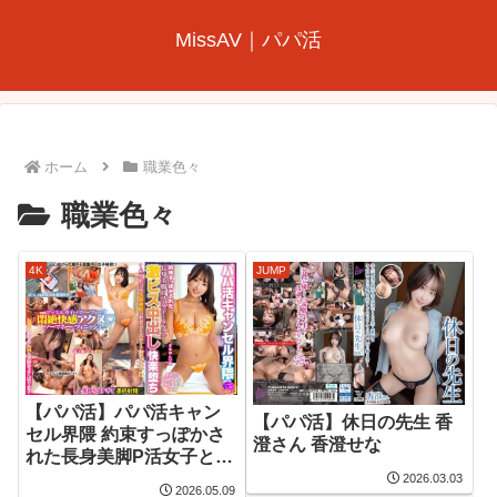
MissAV｜パパ活
ホーム
職業色々
職業色々
4K
JUMP
【パパ活】パパ活キャン
【パパ活】休日の先生 香
セル界隈 約束すっぽかさ
澄さん 香澄せな
れた長身美脚P活女子とタ
ダマン激ピス中出し快楽
2026.03.03
2026.05.09