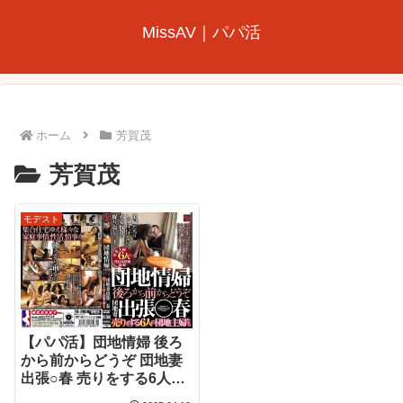
MissAV｜パパ活
ホーム
芳賀茂
芳賀茂
モデスト
【パパ活】団地情婦 後ろ
から前からどうぞ 団地妻
出張○春 売りをする6人の
団地主婦たち