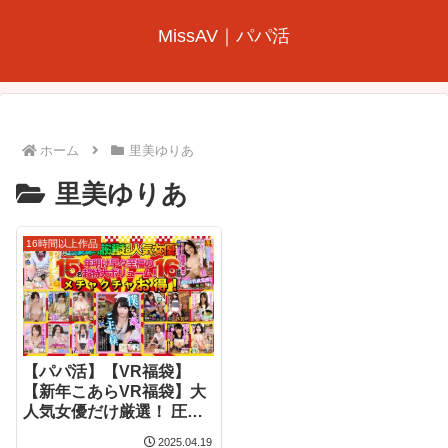
MissAV｜パパ活
ホーム
里美ゆりあ
里美ゆりあ
16時間以上作品
【パパ活】【VR福袋】
【新年こあらVR福袋】大
人気女優だけ厳選！ 圧倒
的超コスパ！ 最強ノーカ
2025.04.19