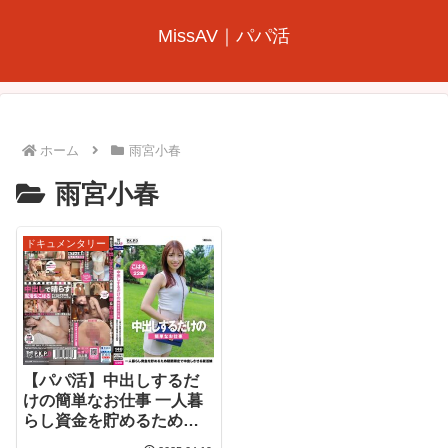
MissAV｜パパ活
ホーム
雨宮小春
雨宮小春
ドキュメンタリー
【パパ活】中出しするだ
けの簡単なお仕事 一人暮
らし資金を貯めるため期
間限定で中出しさせる就