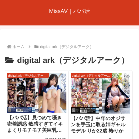
MissAV｜パパ活
ホーム
digital ark（デジタルアーク）
digital ark（デジタルアーク）
digital ark（デジタルアーク）
digital ark（デジタルアーク）
【パパ活】見つめて囁き
【パパ活】中年のオジサ
密着誘惑 敏感すぎてイキ
ンを手玉に取る姉ギャル
まくりモチモチ美巨乳女
モデル りか22歳 椿りか
子校生 北川蓮