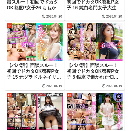
談スルー！初回でドカタ
初回でドカタOK都度P女
OK都度P女子26 ももかチ
子 16 純白名門女子大生 さ
ャン
らチャン 20才
2025.04.20
2025.04.20
4K
4K
【パパ活】面談スルー！
【パパ活】面談スルー！
初回でドカタOK都度P女
初回でドカタOK都度P女
子 15 元グラドルネイリス
子 5 銀座で磨かれた知性
ト れんチャン 24才
と名立たる先生方も虜に
2025.04.19
2025.04.19
したアジアNo1の極上Gカ
ップBODY メアリーさん
4K
4K