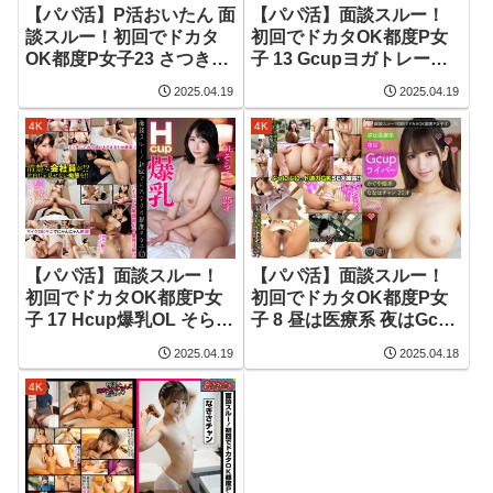
【パパ活】P活おいたん 面
【パパ活】面談スルー！
談スルー！初回でドカタ
初回でドカタOK都度P女
OK都度P女子23 さつきチ
子 13 Gcupヨガトレーナ
ャン
ー まいなチャン 25才
2025.04.19
2025.04.19
4K
4K
【パパ活】面談スルー！
【パパ活】面談スルー！
初回でドカタOK都度P女
初回でドカタOK都度P女
子 17 Hcup爆乳OL そらチ
子 8 昼は医療系 夜はGcup
ャン 25才
ライバー かぐや姫系 なな
2025.04.19
2025.04.18
はチャン 20才
4K