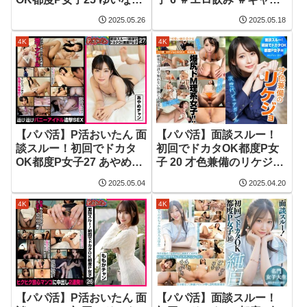
ャン
飲み ＃えち派遣 歌舞伎の
2025.05.26
2025.05.18
最狂Girl さりなチャン25
才
4K
4K
【パパ活】P活おいたん 面
【パパ活】面談スルー！
談スルー！初回でドカタ
初回でドカタOK都度P女
OK都度P女子27 あやめチ
子 20 才色兼備のリケジョ
ャン
次世代ピュアガール ゆら
2025.05.04
2025.04.20
チャン 22才
4K
4K
【パパ活】P活おいたん 面
【パパ活】面談スルー！