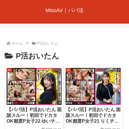
MissAV｜パパ活
ホーム
P活おいたん
P活おいたん
4K
4K
【パパ活】P活おいたん 面
【パパ活】P活おいたん 面
談スルー！初回でドカタ
談スルー！初回でドカタ
OK都度P女子22 ゆいチャ
OK都度P女子21 りくチャ
ン
ン