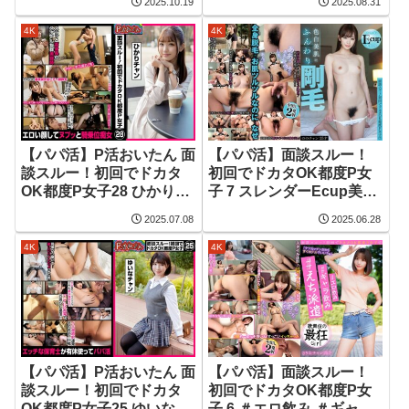
2025.10.19
2025.08.31
4K
4K
【パパ活】P活おいたん 面
【パパ活】面談スルー！
談スルー！初回でドカタ
初回でドカタOK都度P女
OK都度P女子28 ひかりチ
子 7 スレンダーEcup美人
ャン
OL ののチャン 25才 色白
2025.07.08
2025.06.28
美肌にふんわり剛毛
4K
4K
【パパ活】P活おいたん 面
【パパ活】面談スルー！
談スルー！初回でドカタ
初回でドカタOK都度P女
OK都度P女子25 ゆいなチ
子 6 ＃エロ飲み ＃ギャラ