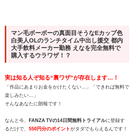
マン毛ボーボーの真面目そうなEカップ色
白美人OLのランチタイム中出し援交 都内
大手飲料メーカー勤務 えなを完全無料で
購入するウラワザ！？
実は知る人ぞ知る“裏ワザ”が存在します…！
「作品にあまりお金をかけたくない…」「できれば無料で
楽しみたい…」
そんなあなたに朗報です！
なんと今、
FANZA TVの14日間無料トライアル
に登録す
るだけで、
550円分のポイント
がタダでもらえるんです！