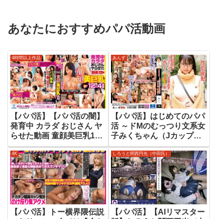
あなたにおすすめパパ活動画
4時間以上作品
あんず
【パパ活】【パパ活の闇】
【パパ活】はじめてのパパ
発育中 カラダ おじさん ヤ
活 ～ドMのむっつり文系女
らせた動画 童顔美巨乳12
子みくちゃん（Jカップ）
人4時間
編～
4K
しろうと関西円光（中田氏）
【パパ活】トー横界隈伝説
【パパ活】【AIリマスター