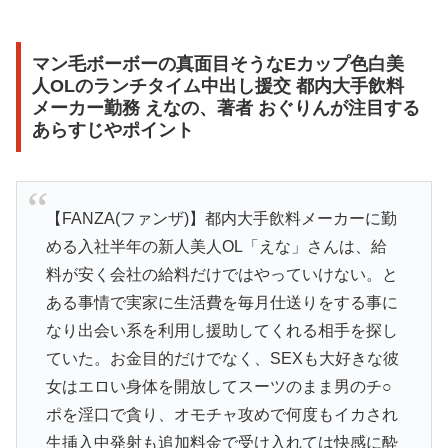
マン毛ボーボーの真面目そうなEカップ色白美
人OLのランチタイム中出し援交 都内大手飲料
メーカー勤務 えなの、著者 おぐりんが注目する
あらすじやポイント
【FANZA(ファンザ)】都内大手飲料メーカーに勤
める入社半年の新人美人OL「えな」さんは、給
料が安く会社の給料だけではやっていけない。と
ある事情で実家に生活費を毎月仕送りをする事に
なり出会い系を利用し援助してくれる相手を探し
ていた。お金目的だけでなく、SEXも大好きな彼
女はエロい身体を開放してスーツのまま男のチ○
ポを淫口で貪り、オモチャ攻めで何度もイカされ
生挿入中発射も追加料金で受け入れては快感に酔