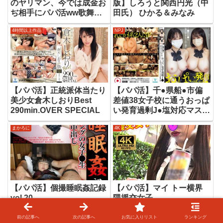
のヤリマン、今では成金お
版】しろうと関西円光（中
ぢ相手にパパ活ww歌舞伎
田氏） ひかる＆みなみ
時代のヒリヒリした刺激を
4時間以上作品
NPJ
求めてハードイラマで昇天
アクメ 喉奥耐性SSS金髪
ビッチすずちゃん 22歳
【パパ活】正統派体当たり
【パパ活】千●県船●市偏
美少女倉木しおりBest
差値38女子校に通うおっぱ
290min.OVER SPECIAL
い発育過剰J●塩対応マスク
女子（SNSでパパ活始めた
まかろに
4K
て）2人の中出しSEX映像
公開
【パパ活】個撮睡眠姦記録
【パパ活】マイ トー横界
vol.20
隈援交女子
CHoBitcH
4時間以上作品
前の記事へ
次の記事へ
お気に入りリスト
ランキング