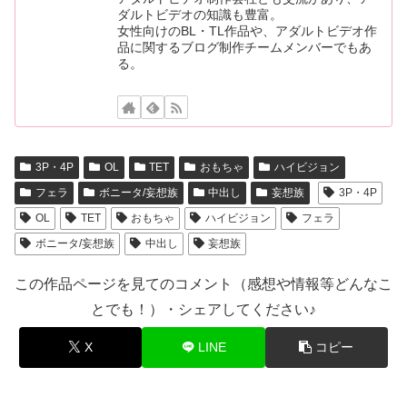
ダルトビデオの知識も豊富。
女性向けのBL・TL作品や、アダルトビデオ作
品に関するブログ制作チームメンバーでもあ
る。
3P・4P
OL
TET
おもちゃ
ハイビジョン
フェラ
ボニータ/妄想族
中出し
妄想族
3P・4P
OL
TET
おもちゃ
ハイビジョン
フェラ
ボニータ/妄想族
中出し
妄想族
この作品ページを見てのコメント（感想や情報等どんなこ
とでも！）・シェアしてください♪
X
LINE
コピー