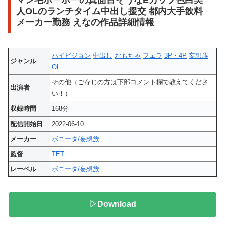
マン毛ボーボーの真面目そうなEカップ色白美
人OLのランチタイム中出し援交 都内大手飲料
メーカー勤務 えなの作品詳細情報
ハイビジョン
中出し
おもちゃ
フェラ
3P・4P
妄想族
ジャンル
OL
その他（ご存じの方は下部コメント欄で教えてくださ
出演者
い！）
収録時間
168分
配信開始日
2022-06-10
メーカー
ボニータ/妄想族
監督
TET
レーベル
ボニータ/妄想族
▷Download