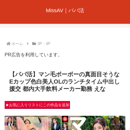
MissAV｜パパ活
ホーム
3P・4P
PR広告を利用しています。
【パパ活】マン毛ボーボーの真面目そうな
Eカップ色白美人OLのランチタイム中出し
援交 都内大手飲料メーカー勤務 えな
★お気に入りリストにこの作品を追加