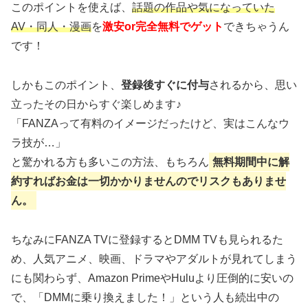
このポイントを使えば、
話題の作品や気になっていた
AV・同人・漫画
を
激安or完全無料でゲット
できちゃうん
です！
しかもこのポイント、
登録後すぐに付与
されるから、思い
立ったその日からすぐ楽しめます♪
「FANZAって有料のイメージだったけど、実はこんなウ
ラ技が…」
と驚かれる方も多いこの方法、もちろん
無料期間中に解
約すればお金は一切かかりませんのでリスクもありませ
ん。
ちなみにFANZA TVに登録するとDMM TVも見られるた
め、人気アニメ、映画、ドラマやアダルトが見れてしまう
にも関わらず、Amazon PrimeやHuluより圧倒的に安いの
で、「DMMに乗り換えました！」という人も続出中の