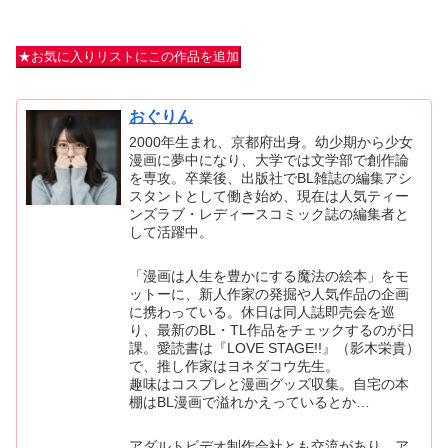
★お気に入りリストにこの作品を追加
おぐりん
2000年生まれ、京都府出身。幼少期から少女
漫画に夢中になり、大学では文学部で創作論
を専攻。卒業後、出版社でBL雑誌の編集アシ
スタントとして働き始め、現在は人気ティー
ンズラブ・レディースコミック誌の編集者と
して活躍中。
「漫画は人生を豊かにする魔法の絵本」をモ
ットーに、新人作家の発掘や人気作品の企画
に携わっている。休日は同人誌即売会を巡
り、最新のBL・TL作品をチェックするのが日
課。愛読書は『LOVE STAGE!!』（影木栄貴）
で、推し作家はヨネダコウ先生。
趣味はコスプレと漫画グッズ収集。自宅の本
棚はBL漫画で溢れかえっているとか…
アダルトビデオ制作会社とも交流があり、ア