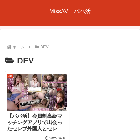
MissAV｜パパ活
ホーム
DEV
DEV
4K
【パパ活】会員制高級マ
ッチングアプリで出会っ
たセレブ外国人とセレブ
オヤジの変態パパ活 ジュ
2025.04.18