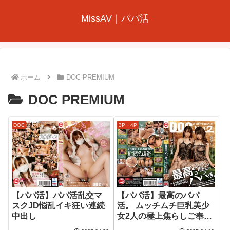
MissAV｜パパ活
ホーム
DOC PREMIUM
DOC PREMIUM
DOC
3P・4P
【パパ活】パパ活乱交マ
【パパ活】最高のパパ
スクJD悩乱イキ狂い連続
活。 ムッチムチ巨乳美少
中出し
女2人の極上焦らしご奉仕
プレイ