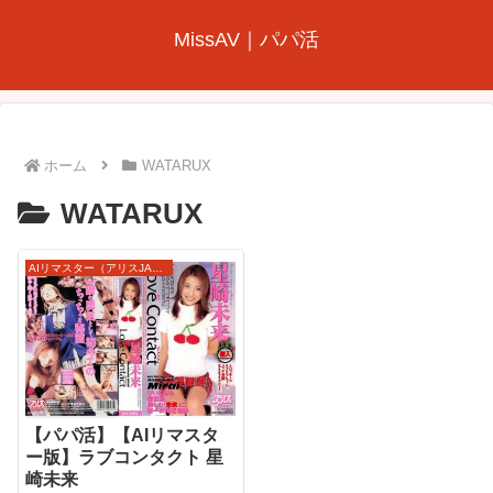
MissAV｜パパ活
ホーム
WATARUX
WATARUX
AIリマスター（アリスJAPAN）
【パパ活】【AIリマスタ
ー版】ラブコンタクト 星
崎未来