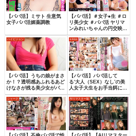
【パパ活】ミサト 生意気
【パパ活】＃女子●生 ＃ロ
女子パパ活媚薬調教
リ美少女 ＃パパ活 ヤリマ
ンみれいちゃんの円交映像
新田みれい
ハイビジョン
e-kiss
【パパ活】うちの娘がまさ
【パパ活】パパ活して
か！？透明感あふれるあど
る‘大人（SEX）なし’の美
けなさが残る美少女がパパ
人女子大生をお手当餌に大
活！？大量潮吹きでエッチ
人交渉！ゴム付け不要！勝
シャーク
AIリマスター版
の虜に！
手に中出し生ハメ放題！！
小鳥遊ももえ
【パパ活】不倫パパ活で性
【パパ活】【AIリマスター