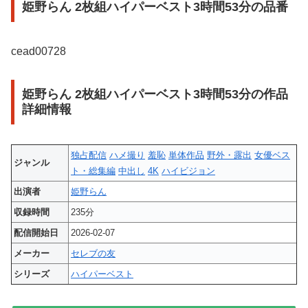
姫野らん 2枚組ハイパーベスト3時間53分の品番
cead00728
姫野らん 2枚組ハイパーベスト3時間53分の作品
詳細情報
独占配信
ハメ撮り
羞恥
単体作品
野外・露出
女優ベス
ジャンル
ト・総集編
中出し
4K
ハイビジョン
出演者
姫野らん
収録時間
235分
配信開始日
2026-02-07
メーカー
セレブの友
シリーズ
ハイパーベスト