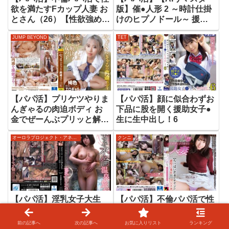
欲を満たすFカップ人妻 お
版】催●人形 2 ～時計仕掛
とさん（26）【性欲強めな
けのヒプノドール～ 援交
若妻が味わうオヤジ生ハメ
ギャルの悪夢編
JUMP BEYOND
TET
絶頂体験】 春乃おと
【パパ活】プリケツやりま
【パパ活】顔に似合わずお
んぎゃるの肉迫ボディ お
下品に股を開く援助女子●
金でぜーんぶプリッと解決
生に生中出し！6
イマドキ女の子 和久井美
オーロラプロジェクト・アネックス
クンニ
兎
【パパ活】淫乳女子大生
【パパ活】不倫パパ活で性
孕ませ不倫温泉旅行 「今
欲を満たす不貞セックス好
日、中に出されたら、妊娠
きの人妻 みらいさん
前の記事へ
次の記事へ
お気に入りリスト
ランキング