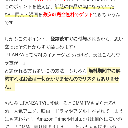
このポイントを使えば、
話題の作品や気になっていた
AV・同人・漫画
を
激安or完全無料でゲット
できちゃうん
です！
しかもこのポイント、
登録後すぐに付与
されるから、思い
立ったその日からすぐ楽しめます♪
「FANZAって有料のイメージだったけど、実はこんなウ
ラ技が…」
と驚かれる方も多いこの方法、もちろん
無料期間中に解
約すればお金は一切かかりませんのでリスクもありませ
ん。
ちなみにFANZA TVに登録するとDMM TVも見られるた
め、人気アニメ、映画、ドラマやアダルトが見れてしまう
にも関わらず、Amazon PrimeやHuluより圧倒的に安いの
で、「DMMに乗り換えました！」という人も続出中の