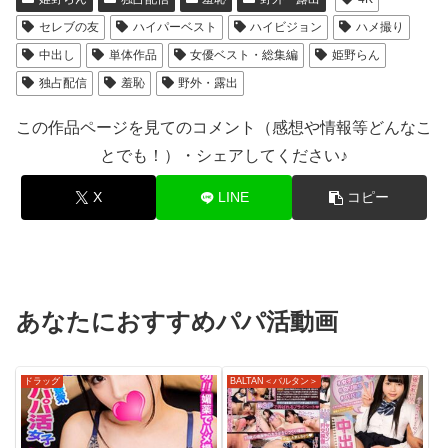
セレブの友
ハイパーベスト
ハイビジョン
ハメ撮り
中出し
単体作品
女優ベスト・総集編
姫野らん
独占配信
羞恥
野外・露出
この作品ページを見てのコメント（感想や情報等どんなこ
とでも！）・シェアしてください♪
X
LINE
コピー
あなたにおすすめパパ活動画
ドラッグ
BALTAN＜バルタン＞