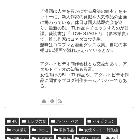
「漫画は人生を豊かにする魔法の絵本」をモ
ットーに、新人作家の発掘や人気作品の企画
に携わっている。休日は同人誌即売会を巡
り、最新のBL・TL作品をチェックするのが日
課。愛読書は『LOVE STAGE!!』（影木栄貴）
で、推し作家はヨネダコウ先生。
趣味はコスプレと漫画グッズ収集。自宅の本
棚はBL漫画で溢れかえっているとか…
アダルトビデオ制作会社とも交流があり、ア
ダルトビデオの知識も豊富。
女性向けのBL・TL作品や、アダルトビデオ作
品に関するブログ制作チームメンバーでもあ
る。
4K
セレブの友
ハイパーベスト
ハイビジョン
ハメ撮り
中出し
単体作品
女優ベスト・総集編
姫野らん
独占配信
羞恥
野外・露出
4K