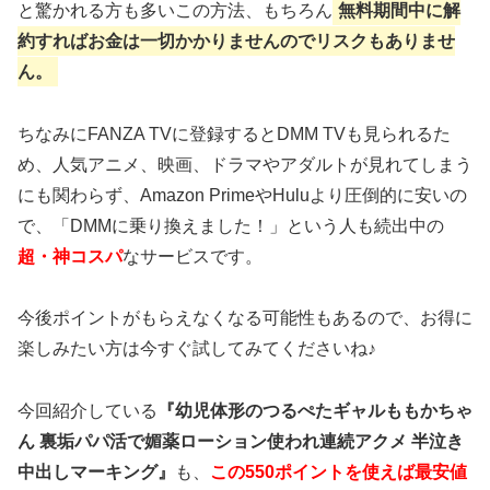
と驚かれる方も多いこの方法、もちろん
無料期間中に解
約すればお金は一切かかりませんのでリスクもありませ
ん。
ちなみにFANZA TVに登録するとDMM TVも見られるた
め、人気アニメ、映画、ドラマやアダルトが見れてしまう
にも関わらず、Amazon PrimeやHuluより圧倒的に安いの
で、「DMMに乗り換えました！」という人も続出中の
超・神コスパ
なサービスです。
今後ポイントがもらえなくなる可能性もあるので、お得に
楽しみたい方は今すぐ試してみてくださいね♪
今回紹介している
『幼児体形のつるぺたギャルももかちゃ
ん 裏垢パパ活で媚薬ローション使われ連続アクメ 半泣き
中出しマーキング』
も、
この550ポイントを使えば最安値