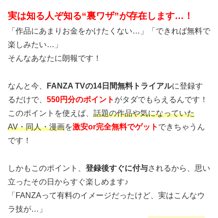
実は知る人ぞ知る“裏ワザ”が存在します…！
「作品にあまりお金をかけたくない…」「できれば無料で
楽しみたい…」
そんなあなたに朗報です！
なんと今、
FANZA TVの14日間無料トライアル
に登録す
るだけで、
550円分のポイント
がタダでもらえるんです！
このポイントを使えば、
話題の作品や気になっていた
AV・同人・漫画
を
激安or完全無料でゲット
できちゃうん
です！
しかもこのポイント、
登録後すぐに付与
されるから、思い
立ったその日からすぐ楽しめます♪
「FANZAって有料のイメージだったけど、実はこんなウ
ラ技が…」