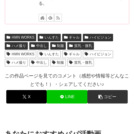
る。
HMN WORKS
いんすた
ギャル
ハイビジョン
ハメ撮り
中出し
制服
貧乳・微乳
HMN WORKS
いんすた
ギャル
ハイビジョン
ハメ撮り
中出し
制服
貧乳・微乳
この作品ページを見てのコメント（感想や情報等どんなこ
とでも！）・シェアしてください♪
X
LINE
コピー
あなたにおすすめパパ活動画