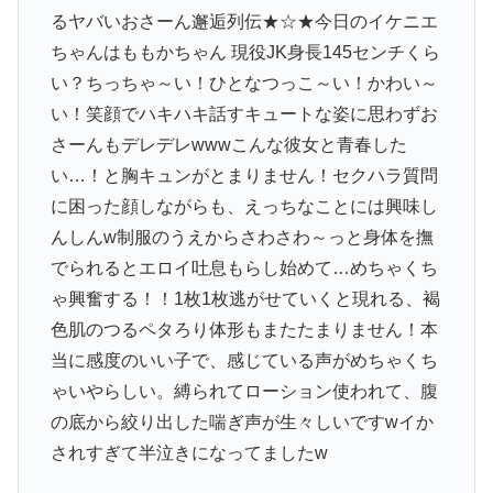
るヤバいおさーん邂逅列伝★☆★今日のイケニエ
ちゃんはももかちゃん 現役JK身長145センチくら
い？ちっちゃ～い！ひとなつっこ～い！かわい～
い！笑顔でハキハキ話すキュートな姿に思わずお
さーんもデレデレwwwこんな彼女と青春した
い…！と胸キュンがとまりません！セクハラ質問
に困った顔しながらも、えっちなことには興味し
んしんw制服のうえからさわさわ～っと身体を撫
でられるとエロイ吐息もらし始めて…めちゃくち
ゃ興奮する！！1枚1枚逃がせていくと現れる、褐
色肌のつるペタろり体形もまたたまりません！本
当に感度のいい子で、感じている声がめちゃくち
ゃいやらしい。縛られてローション使われて、腹
の底から絞り出した喘ぎ声が生々しいですwイか
されすぎて半泣きになってましたw