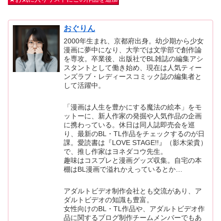
おぐりん
2000年生まれ、京都府出身。幼少期から少女
漫画に夢中になり、大学では文学部で創作論
を専攻。卒業後、出版社でBL雑誌の編集アシ
スタントとして働き始め、現在は人気ティー
ンズラブ・レディースコミック誌の編集者と
して活躍中。
「漫画は人生を豊かにする魔法の絵本」をモ
ットーに、新人作家の発掘や人気作品の企画
に携わっている。休日は同人誌即売会を巡
り、最新のBL・TL作品をチェックするのが日
課。愛読書は『LOVE STAGE!!』（影木栄貴）
で、推し作家はヨネダコウ先生。
趣味はコスプレと漫画グッズ収集。自宅の本
棚はBL漫画で溢れかえっているとか…
アダルトビデオ制作会社とも交流があり、ア
ダルトビデオの知識も豊富。
女性向けのBL・TL作品や、アダルトビデオ作
品に関するブログ制作チームメンバーでもあ