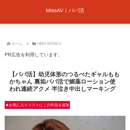
MissAV｜パパ活
ホーム
HMN WORKS
PR広告を利用しています。
【パパ活】幼児体形のつるぺたギャルもも
かちゃん 裏垢パパ活で媚薬ローション使
われ連続アクメ 半泣き中出しマーキング
★お気に入りリストにこの作品を追加