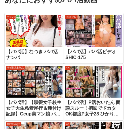
ナンパ
コスプレ
【パパ活】なつき パパ活
【パパ活】パパ活ビデオ
ナンパ
SHIC-175
4時間以上作品
4K
【パパ活】【黒髪女子校生
【パパ活】P活おいたん 面
女子大生粘着尾行＆種付け
談スルー！初回でドカタ
記録】Gcup美マン娘 パパ
OK都度P女子28 ひかりチ
活 勃起乳首のパイパン ス
ャン
1059.tokyo
4K
トーキング 睡眠姦 非道中