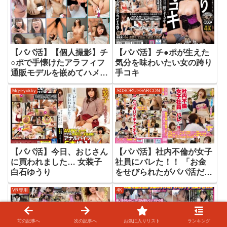
出しSEX映像
【パパ活】【個人撮影】チ
【パパ活】チ●ポが生えた
○ポで手懐けたアラフィフ
気分を味わいたい女の跨り
通販モデルを嵌めてハメ撮
手コキ
り陰毛が束になるほどの大
Mg☆yukky
SOSORU×GARCON
量マン汁でイキまくる発情
が止まらない極上熟女
【パパ活】今日、おじさん
【パパ活】社内不倫が女子
に買われました… 女装子
社員にバレた！！ 「お金
白石ゆうり
をせびられたがパパ活だ！
お金払ってんだから不倫じ
VR専用
4K
ゃないぞ」と言い張る俺に
「じゃあ私の方がサービス
するからパパ活相手を乗り
換えて」と、濃厚キスでア
前の記事へ
次の記事へ
お気に入りリスト
ランキング