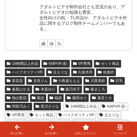
アダルトビデオ制作会社とも交流があり、ア
ダルトビデオの知識も豊富。
女性向けのBL・TL作品や、アダルトビデオ作
品に関するブログ制作チームメンバーでもあ
る。
16時間以上作品
KMPVR-彩-
VR専用
セット商品
ハイクオリティVR
丘えりな
久留木玲
佐倉絆
原花音
吉良りん
小鳥遊ももえ
川菜美鈴
巨乳
春風ひかる
本真ゆり
森日向子
椿ましろ
独占配信
痴女
福袋
篠田ゆう
逢見リカ
阿部乃みく
黒川さりな
16時間以上作品
KMPVR-彩-
VR専用
セット商品
ハイクオリティVR
丘えりな
久留木玲
佐倉絆
原花音
吉良りん
小鳥遊ももえ
川菜美鈴
巨乳
春風ひかる
本真ゆり
森日向子
前の記事へ
次の記事へ
お気に入りリスト
ランキング