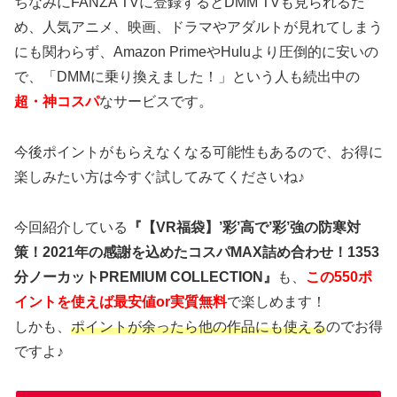
ちなみにFANZA TVに登録するとDMM TVも見られるた
め、人気アニメ、映画、ドラマやアダルトが見れてしまう
にも関わらず、Amazon PrimeやHuluより圧倒的に安いの
で、「DMMに乗り換えました！」という人も続出中の
超・神コスパ
なサービスです。
今後ポイントがもらえなくなる可能性もあるので、お得に
楽しみたい方は今すぐ試してみてくださいね♪
今回紹介している
『【VR福袋】’彩’高で’彩’強の防寒対
策！2021年の感謝を込めたコスパMAX詰め合わせ！1353
分ノーカットPREMIUM COLLECTION』
も、
この550ポ
イントを使えば最安値or実質無料
で楽しめます！
しかも、
ポイントが余ったら他の作品にも使える
のでお得
ですよ♪