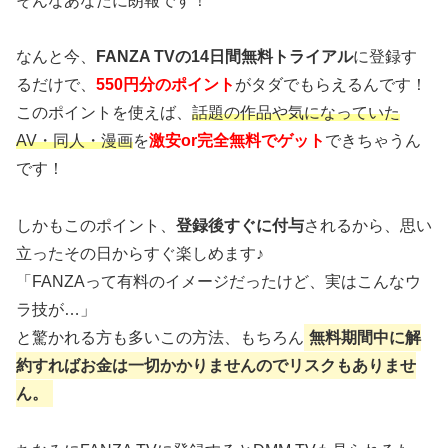
そんなあなたに朗報です！
なんと今、
FANZA TVの14日間無料トライアル
に登録す
るだけで、
550円分のポイント
がタダでもらえるんです！
このポイントを使えば、
話題の作品や気になっていた
AV・同人・漫画
を
激安or完全無料でゲット
できちゃうん
です！
しかもこのポイント、
登録後すぐに付与
されるから、思い
立ったその日からすぐ楽しめます♪
「FANZAって有料のイメージだったけど、実はこんなウ
ラ技が…」
と驚かれる方も多いこの方法、もちろん
無料期間中に解
約すればお金は一切かかりませんのでリスクもありませ
ん。