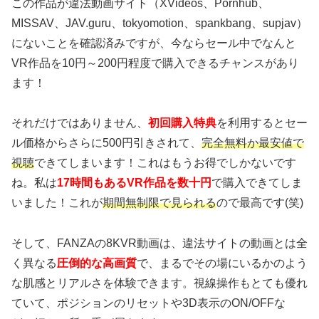
この作品が違法動画サイト（XVideos、Pornhub、
MISSAV、JAV.guru、tokyomotion、spankbang、supjav）
にないことを確認済みですが、今ならセール中でなんと
VR作品を10円～200円程度で購入できるチャンスがあり
ます！
それだけではありません、
初回購入特典
を利用するとセー
ル価格からさらに500円引きされて、
完全無料か最安値で
視聴
できてしまいます！これはもうお得でしかないです
ね。私は
17時間もあるVR作品を数十円
で購入できてしま
いました！これが
期間無制限で見られる
ので最高です(笑)
そして、FANZAの8KVR動画は、違法サイトの動画とは全
く異なる
圧倒的な高画質
で、まるでその場にいるかのよう
な肌感とリアルさを体験できます。視線操作もとても優れ
ていて、ポジションのリセットや3D表示のON/OFFな