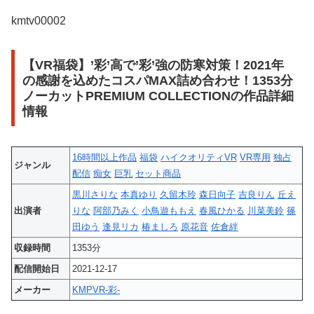
kmtv00002
【VR福袋】’彩’高で’彩’強の防寒対策！2021年
の感謝を込めたコスパMAX詰め合わせ！1353分
ノーカットPREMIUM COLLECTIONの作品詳細
情報
16時間以上作品
福袋
ハイクオリティVR
VR専用
独占
ジャンル
配信
痴女
巨乳
セット商品
黒川さりな
本真ゆり
久留木玲
森日向子
吉良りん
丘え
出演者
りな
阿部乃みく
小鳥遊ももえ
春風ひかる
川菜美鈴
篠
田ゆう
逢見リカ
椿ましろ
原花音
佐倉絆
収録時間
1353分
配信開始日
2021-12-17
メーカー
KMPVR-彩-