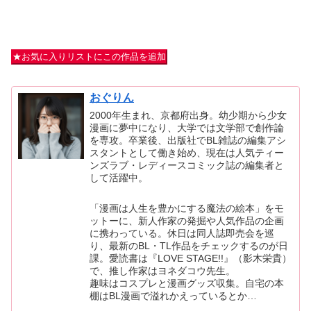
★お気に入りリストにこの作品を追加
おぐりん
2000年生まれ、京都府出身。幼少期から少女
漫画に夢中になり、大学では文学部で創作論
を専攻。卒業後、出版社でBL雑誌の編集アシ
スタントとして働き始め、現在は人気ティー
ンズラブ・レディースコミック誌の編集者と
して活躍中。
「漫画は人生を豊かにする魔法の絵本」をモ
ットーに、新人作家の発掘や人気作品の企画
に携わっている。休日は同人誌即売会を巡
り、最新のBL・TL作品をチェックするのが日
課。愛読書は『LOVE STAGE!!』（影木栄貴）
で、推し作家はヨネダコウ先生。
趣味はコスプレと漫画グッズ収集。自宅の本
棚はBL漫画で溢れかえっているとか…